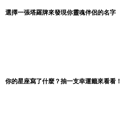
選擇一張塔羅牌來發現你靈魂伴侶的名字
你的星座寫了什麼？抽一支幸運籤來看看！