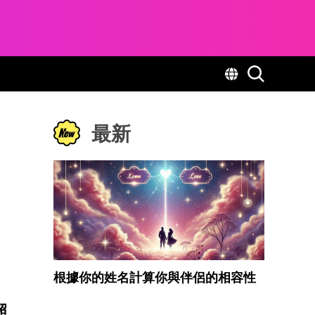
最新
根據你的姓名計算你與伴侶的相容性
超