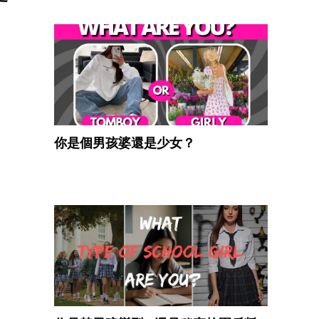
你是個男孩婆還是少女？