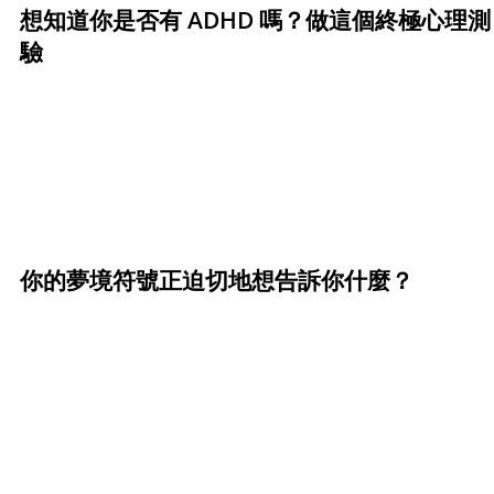
想知道你是否有 ADHD 嗎？做這個終極心理測
驗
你的夢境符號正迫切地想告訴你什麼？