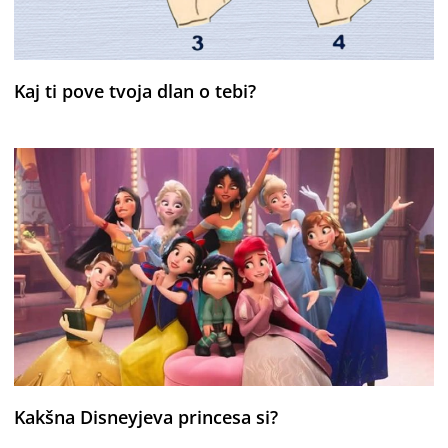
Kaj ti pove tvoja dlan o tebi?
Kakšna Disneyjeva princesa si?