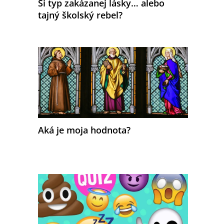
Si typ zakázanej lásky… alebo
tajný školský rebel?
Aká je moja hodnota?