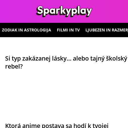
ZODIAK IN ASTROLOGIJA
FILMI IN TV
LJUBEZEN IN RAZMER
Si typ zakázanej lásky… alebo tajný školský
rebel?
Ktorá anime postava sa hodí k tvojej