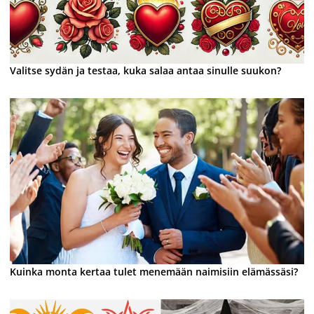
Valitse sydän ja testaa, kuka salaa antaa sinulle suukon?
Kuinka monta kertaa tulet menemään naimisiin elämässäsi?