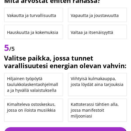
Mitä arvostat eniten rahassa?
Vakautta ja turvallisuutta
Vapautta ja joustavuutta
Hauskuutta ja kokemuksia
Valtaa ja itsenäisyyttä
5
/5
Valitse paikka, jossa tunnet
varallisuutesi energian olevan vahvin:
Hiljainen työpöytä
Viihtyisä kulmakauppa,
taulukkolaskentaohjelmall
josta löydät aina tarjouksia
a ja hyvällä valaistuksella
Kimalteleva ostoskeskus,
Kattoterassi tähtien alla,
jossa on iloista musiikkia
jossa manifestoit
miljooniasi