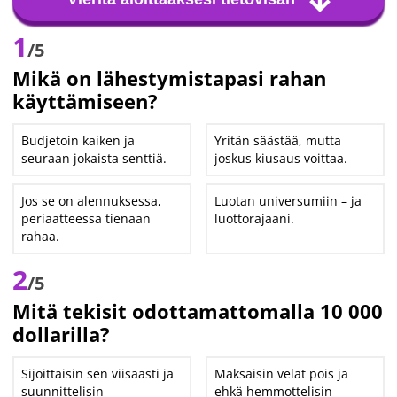
1
/5
Mikä on lähestymistapasi rahan
käyttämiseen?
Budjetoin kaiken ja
Yritän säästää, mutta
seuraan jokaista senttiä.
joskus kiusaus voittaa.
Jos se on alennuksessa,
Luotan universumiin – ja
periaatteessa tienaan
luottorajaani.
rahaa.
2
/5
Mitä tekisit odottamattomalla 10 000
dollarilla?
Sijoittaisin sen viisaasti ja
Maksaisin velat pois ja
suunnittelisin
ehkä hemmottelisin