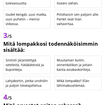
tulevaisuutta.
itseäni vähän.
Uudet kengät, uusi matka,
Piilottaisin sen patjani alle.
uusi puhelin – menisi
Pankit ovat liian
viikossa.
valtavirtaa.
3
/5
Mitä lompakkosi todennäköisimmin
sisältää:
Siististi järjestettyjä
Muutaman kuitin,
seteleitä, hätäkäteistä ja
onnenkolikon ja joitain
kuponkeja.
kanta-asiakaskortteja.
Lahjakortin, jonka unohdin
Mikä lompakko? Elän
ja paljon toiveajattelua.
lähimaksuelämää.
4
/5