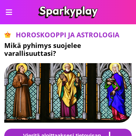
HOROSKOOPPI JA ASTROLOGIA
Mikä pyhimys suojelee
varallisuuttasi?
Vieritä aloittaaksesi tietovisan