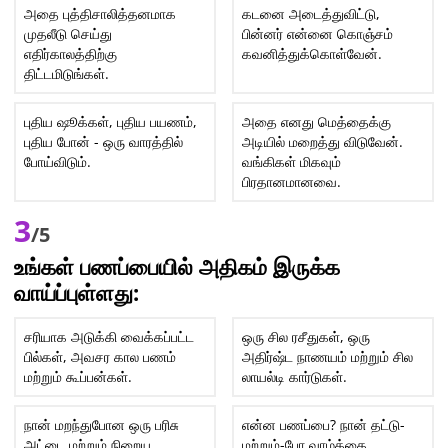
அதை புத்திசாலித்தனமாக
கடனை அடைத்துவிட்டு,
முதலீடு செய்து
பின்னர் என்னை கொஞ்சம்
எதிர்காலத்திற்கு
கவனித்துக்கொள்வேன்.
திட்டமிடுங்கள்.
புதிய ஷூக்கள், புதிய பயணம்,
அதை எனது மெத்தைக்கு
புதிய போன் - ஒரு வாரத்தில்
அடியில் மறைத்து விடுவேன்.
போய்விடும்.
வங்கிகள் மிகவும்
பிரதானமானவை.
3
/5
உங்கள் பணப்பையில் அதிகம் இருக்க
வாய்ப்புள்ளது:
சரியாக அடுக்கி வைக்கப்பட்ட
ஒரு சில ரசீதுகள், ஒரு
பில்கள், அவசர கால பணம்
அதிர்ஷ்ட நாணயம் மற்றும் சில
மற்றும் கூப்பன்கள்.
லாயல்டி கார்டுகள்.
நான் மறந்துபோன ஒரு பரிசு
என்ன பணப்பை? நான் தட்டு-
அட்டை மற்றும் நிறைய
மற்றும்-போ வாழ்க்கை