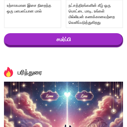
உற்சாகமான இசை நிறைந்த
நட்சத்திரங்களின் கீழ் ஒரு
ஒரு பளபளப்பான மால்
மொட்டை மாடி, உங்கள்
மில்லியன் கணக்கானவற்றை
வெளிப்படுத்துகிறது
சமர்ப்பி
பரிந்துரை