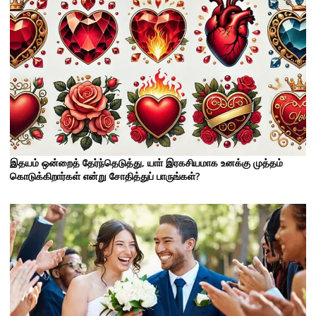
இதயம் ஒன்றைத் தேர்ந்தெடுத்து, யாா் இரகசியமாக உனக்கு முத்தம்
கொடுக்கிறார்கள் என்று சோதித்துப் பாருங்கள்?