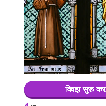
क्विझ सुरू कर