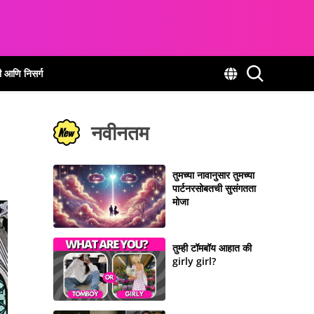
ी आणि निसर्ग
नवीनतम
तुमच्या नावानुसार तुमच्या
पार्टनरसोबतची सुसंगतता
मोजा
तुम्ही टॉमबॉय आहात की
girly girl?