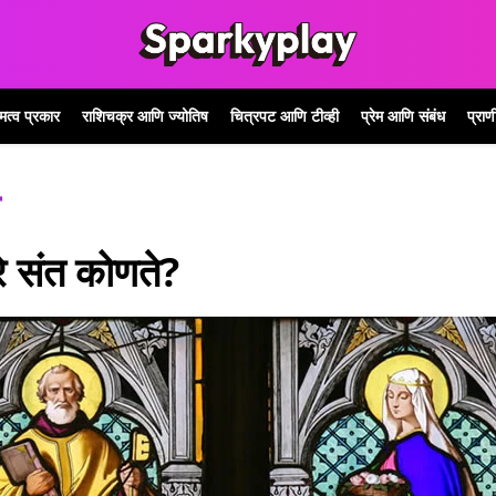
िमत्व प्रकार
राशिचक्र आणि ज्योतिष
चित्रपट आणि टीव्ही
प्रेम आणि संबंध
प्राण
ारे संत कोणते?