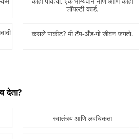
क्कम
काही पावत्या, एक भाग्यवान नाणे आणि काही
लॉयल्टी कार्ड.
वादी
कसले पाकीट? मी टॅप-अँड-गो जीवन जगतो.
्व देता?
स्वातंत्र्य आणि लवचिकता