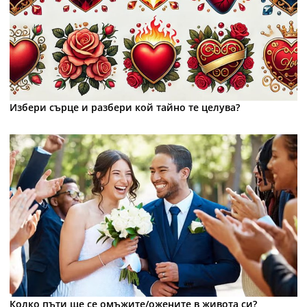
Избери сърце и разбери кой тайно те целува?
Колко пъти ще се омъжите/ожените в живота си?