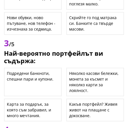
поглезя малко.
Нови обувки, ново
Скрийте го под матрака
пътуване, нов телефон -
си. Банките са твърде
изчезнаха за седмица.
масови.
3
/5
Най-вероятно портфейлът ви
съдържа:
Подредени банкноти,
Няколко касови бележки,
спешни пари и купони.
монета за късмет и
няколко карти за
лоялност.
Карта за подарък, за
Какъв портфейл? Живея
която съм забравил, и
живот на плащане с
много мечтания.
докосване.