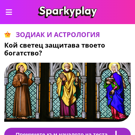
ЗОДИАК И АСТРОЛОГИЯ
Кой светец защитава твоето
богатство?
Преминете към началото на теста