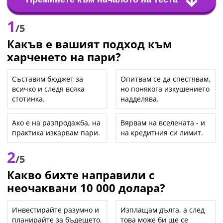
1
/5
Какъв е вашият подход към
харченето на пари?
Съставям бюджет за
Опитвам се да спестявам,
всичко и следя всяка
но понякога изкушението
стотинка.
надделява.
Ако е на разпродажба, на
Вярвам на вселената - и
практика изкарвам пари.
на кредитния си лимит.
2
/5
Какво бихте направили с
неочаквани 10 000 долара?
Инвестирайте разумно и
Изплащам дълга, а след
планирайте за бъдещето.
това може би ще се